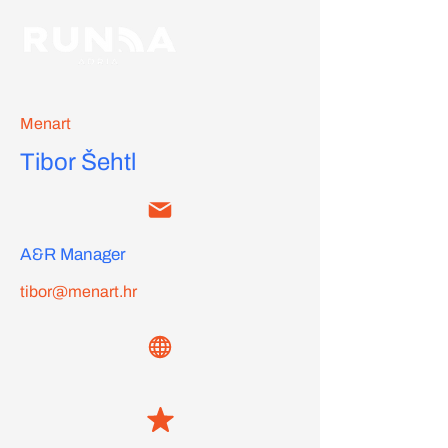
Menart
Tibor Šehtl
A&R Manager
tibor@menart.hr