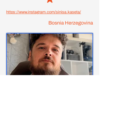
https://www.instagram.com/sinisa.kaseta/
Bosnia Herzegovina
Vlasnik, Kaseta Digital d.o.o. izdavacke kuce i
nezavisni distributer.
Izdavacka kuca osnovana 2009 godine kao
digitalni label, sa distribucijom muzike poceli
2018. godine kada je i osnovana kompanija
Kaseta Digital d.o.o. Sjediste je u Brcko
Distriktu, BiH.