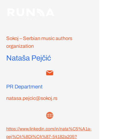
Sokoj – Serbian music authors
organization
Nataša Pejčić
PR Department
natasa.pejcic@sokoj.rs
https://www.linkedin.com/in/nata%C5%A1a-
pej%C4%8Di%C4%87-54182a205?