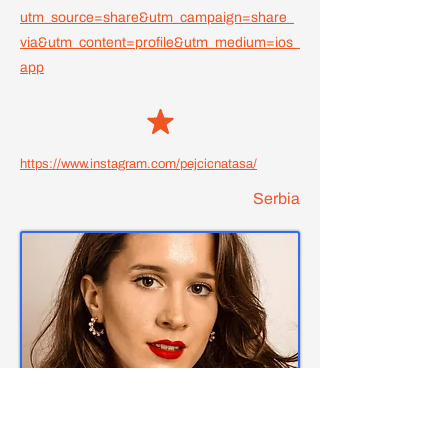
utm_source=share&utm_campaign=share_
via&utm_content=profile&utm_medium=ios_
app
https://www.instagram.com/pejcicnatasa/
Serbia
Nataša Pejčić je specijalizovana za
komunikacije i odnose s javnošću u oblasti
kulture i muzičke industrije. Sa višegodišnjim